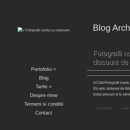
Blog Arch
Fotografii n
discount de
Portofoliu >
Blog
ACUM Fotografii nunta 
Tarife >
8% prin sistemul de fide
botez precum si la serv
Despre mine
Termeni si conditii
2012/10/18
Cezar
Contact