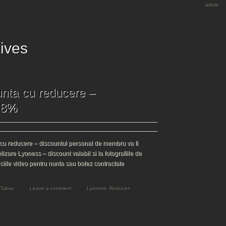
article
ives
unta cu reducere –
 8%
cu reducere – discountul personal de membru va fi
lizare Lyoness – discount valabil si la fotografiile de
iciile video pentru nunta sau botez contractate
 Tabac
Leave a comment
Lyoness
,
Reduceri