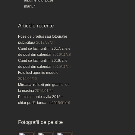
albume foto, poze
marturii
Articole recente
Poze de produs sau fotografie
publicitara
2019/07/04
Cand se fac nunti in 2017, zilele
de post din calendar
2016/11/28
Cand se fac nunti in 2016, zile
de post din calendar
2015/11/24
Foto test agentie modele
2015/02/06
Mireasa, reflexii prin geamul de
la masina
2015/01/24
Prima cununie civila 2015 –
chiar pe 11 ianuarie
2015/01/16
Fotografii de pe site