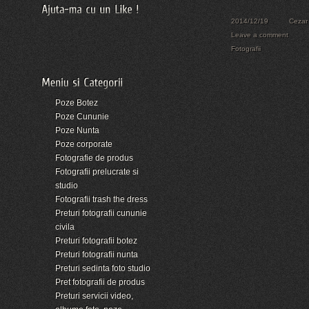
2014/12/19
Cezar
Leave a comment
Fotografii
Poze Botez
Poze Cununie
Poze Nunta
Poze corporate
Fotografie de produs
Fotografii prelucrate si
studio
Fotografii trash the dress
Preturi fotografii cununie
civila
Preturi fotografii botez
Preturi fotografii nunta
Preturi sedinta foto studio
Pret fotografii de produs
Preturi servicii video,