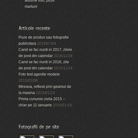
albume foto, poze
marturii
Poze de produs sau fotografie
publicitara
2019/07/04
Cand se fac nunti in 2017, zilele
de post din calendar
2016/11/28
Cand se fac nunti in 2016, zile
de post din calendar
2015/11/24
Foto test agentie modele
2015/02/06
Mireasa, reflexii prin geamul de
la masina
2015/01/24
Prima cununie civila 2015 –
chiar pe 11 ianuarie
2015/01/16