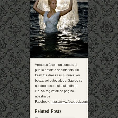
Vreau sa facem un concurs si
pun la bataie o sedinta foto, un
trash the dress sau cununie ori
botez, voi puteti alege. Sau de ce
nu, doua sau mai multe dintre
ele. Va rog votati pe pagina
noastra de
Facebook:
https://www.facebook.com/questions/4330076